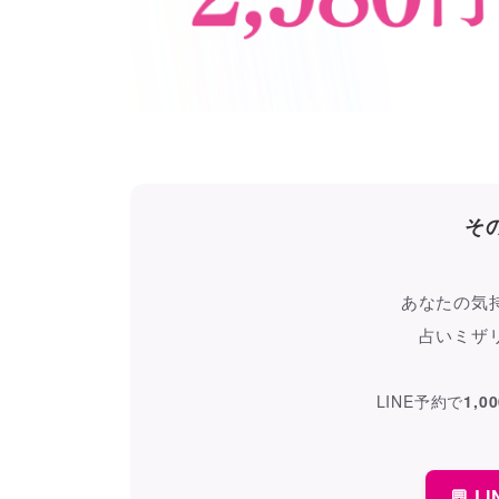
そ
あなたの気
占いミザ
LINE予約で
1,0
💬 