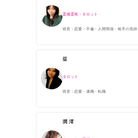
霊感霊視・タロット
得意：恋愛・不倫・人間関係・相手の気持
栞
タロット
得意：恋愛・適職・転職
潤 澪