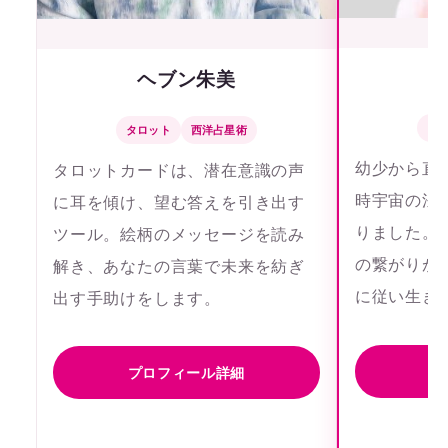
ヘブン朱美
タ
タロット
西洋占星術
幼少から直
タロットカードは、潜在意識の声
時宇宙の法
に耳を傾け、望む答えを引き出す
りました。
ツール。絵柄のメッセージを読み
の繋がりが
解き、あなたの言葉で未来を紡ぎ
に従い生き
出す手助けをします。
プ
プロフィール詳細