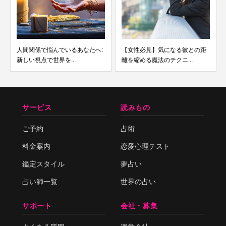
人間関係で悩んでいるあなたへ:
【女性必見】気になる彼との距
新しい視点で世界を...
離を縮める魔法のテクニ...
サービス
読みもの
ご予約
占術
料金案内
恋愛心理テスト
鑑定スタイル
夢占い
占い師一覧
世界の占い
サポート
会社・募集