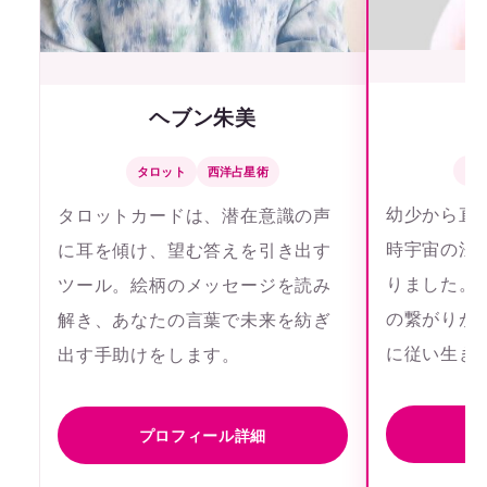
ヘブン朱美
タ
タロット
西洋占星術
幼少から直
タロットカードは、潜在意識の声
時宇宙の法
に耳を傾け、望む答えを引き出す
りました。
ツール。絵柄のメッセージを読み
の繋がりが
解き、あなたの言葉で未来を紡ぎ
に従い生き
出す手助けをします。
プ
プロフィール詳細