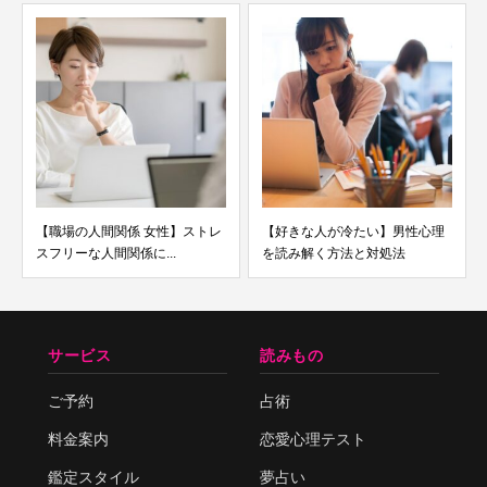
【職場の人間関係 女性】ストレ
【好きな人が冷たい】男性心理
元カ
スフリーな人間関係に...
を読み解く方法と対処法
密
サービス
読みもの
ご予約
占術
料金案内
恋愛心理テスト
鑑定スタイル
夢占い