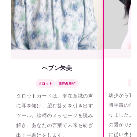
ヘブン朱美
タ
タロット
西洋占星術
幼少から直
タロットカードは、潜在意識の声
時宇宙の法
に耳を傾け、望む答えを引き出す
りました。
ツール。絵柄のメッセージを読み
の繋がりが
解き、あなたの言葉で未来を紡ぎ
に従い生き
出す手助けをします。