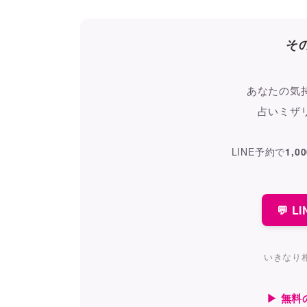
そ
あなたの気
占いミザ
LINE予約で
1,0
💬 
いきなり
▶ 無