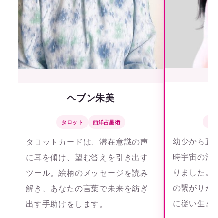
ヘブン朱美
タ
タロット
西洋占星術
幼少から直
タロットカードは、潜在意識の声
時宇宙の法
に耳を傾け、望む答えを引き出す
りました。
ツール。絵柄のメッセージを読み
の繋がりが
解き、あなたの言葉で未来を紡ぎ
に従い生き
出す手助けをします。