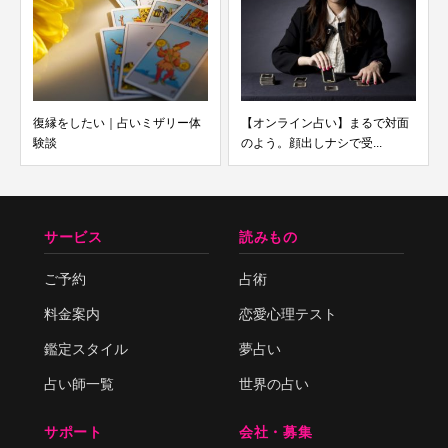
復縁をしたい｜占いミザリー体
【オンライン占い】まるで対面
験談
のよう。顔出しナシで受...
サービス
読みもの
ご予約
占術
料金案内
恋愛心理テスト
鑑定スタイル
夢占い
占い師一覧
世界の占い
サポート
会社・募集