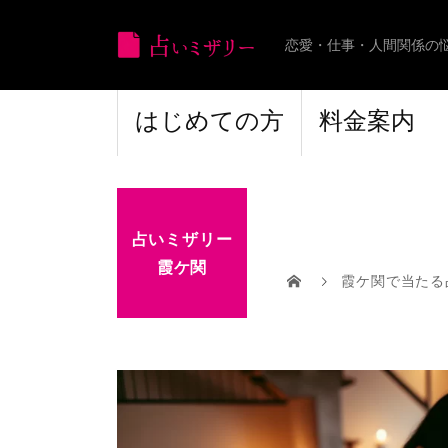
恋愛・仕事・人間関係の
はじめての方
料金案内
占いミザリー
霞ケ関
霞ケ関で当たる