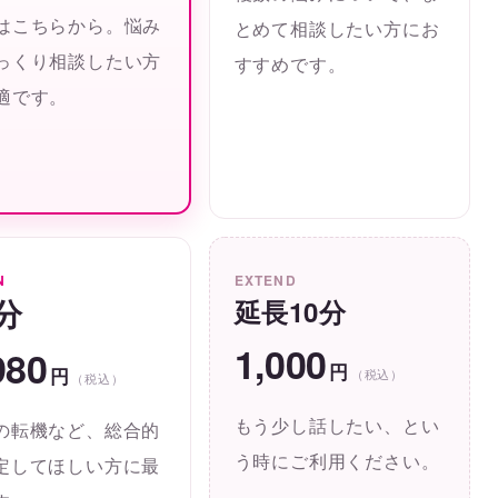
はこちらから。悩み
とめて相談したい方にお
っくり相談したい方
すすめです。
適です。
N
EXTEND
0分
延長10分
1,000
980
円
円
（税込）
（税込）
もう少し話したい、とい
の転機など、総合的
う時にご利用ください。
定してほしい方に最