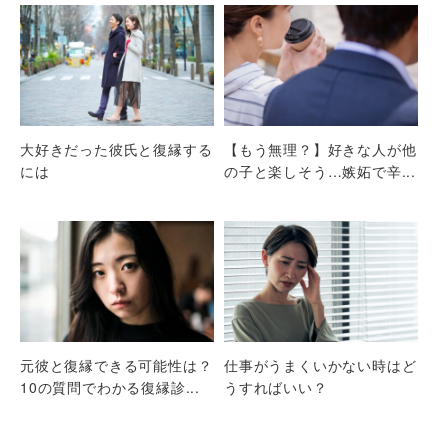
大好きだった彼氏と復縁する
【もう無理？】好きな人が他
には
の子と楽しそう…嫉妬で辛...
元彼と復縁できる可能性は？
仕事がうまくいかない時はど
10の質問でわかる復縁診...
うすればいい？