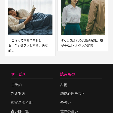
「これって本命？それと
ずっと愛される女性の秘密。彼
も…？」せフレと本命、決定
が手放さない3つの習慣
的...
サービス
読みもの
ご予約
占術
料金案内
恋愛心理テスト
鑑定スタイル
夢占い
占い師一覧
世界の占い