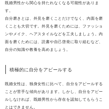
既婚男性から関心を持たれなくなる可能性がありま
す。
自分磨きとは、外見を磨くことだけでなく、内面を磨
くことも大切です。外見を磨くためには、ファッショ
ンやメイク、ヘアスタイルなどを工夫しましょう。内
面を磨くためには、読書や自己啓発に取り組むなど、
自分の知識や教養を高めましょう。
積極的に自分をアピールする
既婚女性は、独身女性に比べて、自分をアピールする
ことが苦手な傾向があります。しかし、自分をアピー
ルしなければ、既婚男性から存在を認知してもらうこ
とはできません。