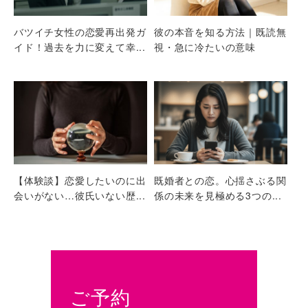
バツイチ女性の恋愛再出発ガ
彼の本音を知る方法｜既読無
イド！過去を力に変えて幸...
視・急に冷たいの意味
【体験談】恋愛したいのに出
既婚者との恋。心揺さぶる関
会いがない…彼氏いない歴...
係の未来を見極める3つの...
ご予約