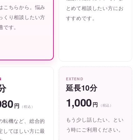
はこちらから。悩み
とめて相談したい方にお
っくり相談したい方
すすめです。
適です。
N
EXTEND
0分
延長10分
1,000
980
円
円
（税込）
（税込）
もう少し話したい、とい
の転機など、総合的
う時にご利用ください。
定してほしい方に最