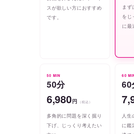
まず
スが欲しい方におすすめ
をじ
です。
に最
50 MIN
60 MI
50分
6
6,980
7,
円
（税込）
多角的に問題を深く掘り
人生
下げ、じっくり考えたい
に鑑