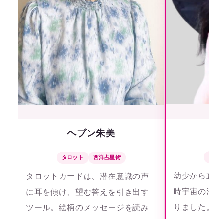
ヘブン朱美
タ
タロット
西洋占星術
幼少から直
タロットカードは、潜在意識の声
時宇宙の法
に耳を傾け、望む答えを引き出す
りました。
ツール。絵柄のメッセージを読み