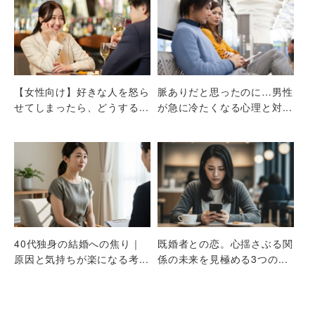
【女性向け】好きな人を怒ら
脈ありだと思ったのに…男性
せてしまったら、どうする...
が急に冷たくなる心理と対...
40代独身の結婚への焦り｜
既婚者との恋。心揺さぶる関
原因と気持ちが楽になる考...
係の未来を見極める3つの...