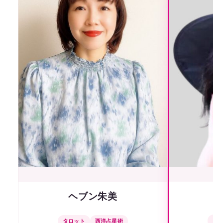
ヘブン朱美
タ
タロット
西洋占星術